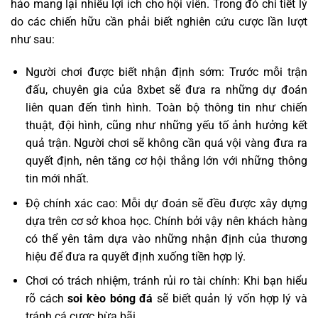
hảo mang lại nhiều lợi ích cho hội viên. Trong đó chi tiết lý
do các chiến hữu cần phải biết nghiên cứu cược lần lượt
như sau:
Người chơi được biết nhận định sớm: Trước mỗi trận
đấu, chuyên gia của 8xbet sẽ đưa ra những dự đoán
liên quan đến tình hình. Toàn bộ thông tin như chiến
thuật, đội hình, cũng như những yếu tố ảnh hưởng kết
quả trận. Người chơi sẽ không cần quá vội vàng đưa ra
quyết định, nên tăng cơ hội thắng lớn với những thông
tin mới nhất.
Độ chính xác cao: Mỗi dự đoán sẽ đều được xây dựng
dựa trên cơ sở khoa học. Chính bởi vậy nên khách hàng
có thể yên tâm dựa vào những nhận định của thương
hiệu để đưa ra quyết định xuống tiền hợp lý.
Chơi có trách nhiệm, tránh rủi ro tài chính: Khi bạn hiểu
rõ cách
soi kèo bóng đá
sẽ biết quản lý vốn hợp lý và
tránh cá cược bừa bãi.