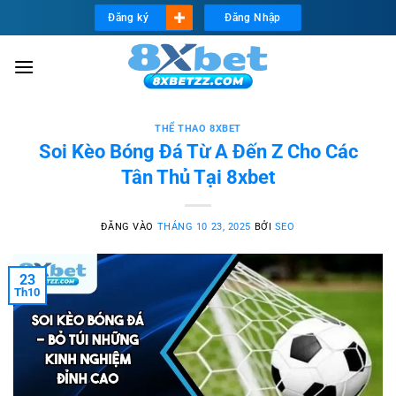
Bỏ
Đăng ký
Đăng Nhập
qua
nội
dung
THỂ THAO 8XBET
Soi Kèo Bóng Đá Từ A Đến Z Cho Các
Tân Thủ Tại 8xbet
ĐĂNG VÀO
THÁNG 10 23, 2025
BỞI
SEO
23
Th10