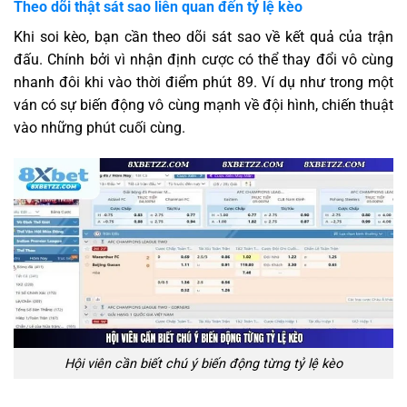
Theo dõi thật sát sao liên quan đến tỷ lệ kèo
Khi
soi kèo, bạn cần theo dõi sát sao về kết quả của trận
đấu. Chính bởi vì nhận định cược có thể thay đổi vô cùng
nhanh đôi khi vào thời điểm phút 89. Ví dụ như trong một
ván có sự biến động vô cùng mạnh về đội hình, chiến thuật
vào những phút cuối cùng.
Hội viên cần biết chú ý biến động từng tỷ lệ kèo