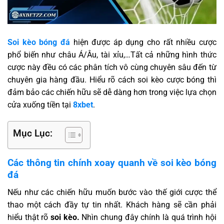
Soi kèo bóng đá
hiện được áp dụng cho rất nhiều cược
phổ biến như châu Á/Âu, tài xỉu,…Tất cả những hình thức
cược này đều có các phân tích vô cùng chuyên sâu đến từ
chuyên gia hàng đầu. Hiểu rõ cách soi kèo cược bóng thì
đảm bảo các chiến hữu sẽ dễ dàng hơn trong việc lựa chọn
cửa xuống tiền tại
8xbet
.
Mục Lục:
Các thông tin chính xoay quanh về soi kèo bóng
đá
Nếu như các chiến hữu muốn bước vào thế giới cược thể
thao một cách đầy tự tin nhất. Khách hàng sẽ cần phải
hiểu thật rõ
soi kèo.
Nhìn chung đây chính là quá trình hội