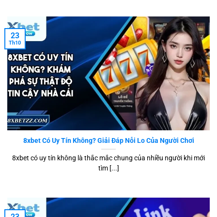
Giấy phép hoạt động minh bạch và hợp pháp
Nhà cái sở hữu nhiều giấy phép uy tín từ các tổ chức
hàng đầu. Những giấy phép này là cơ sở khẳng định
23
sự minh bạch và an toàn của nền tảng.
Th10
Curacao eGaming: Đơn vị giám sát quốc tế đảm
bảo tính minh bạch và công bằng trong vận hành.
CEZA: Cơ quan cấp phép tại Philippines với quy
định nghiêm ngặt về tài chính và bảo vệ quyền lợi
người chơi.
Costa Rica: Yêu cầu cao về tính hợp pháp và bảo
8xbet Có Uy Tín Không? Giải Đáp Nỗi Lo Của Người Chơi
mật hệ thống.
8xbet có uy tín không là thắc mắc chung của nhiều người khi mới
Isle of Man: Tổ chức cấp phép danh tiếng toàn cầu
tìm [...]
với quy trình kiểm định chặt chẽ.
Đối tác chiến lược danh tiếng của Manchester City
Ngày 5/7/2022, 8xbet chính thức ký kết hợp tác chiến
23