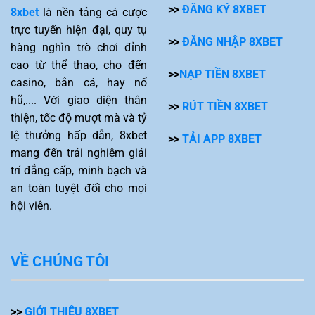
>>
ĐĂNG KÝ 8XBET
Khám phá hệ thống sản phẩm cược tại nhà cái 8Xbet
8xbet
là nền tảng cá cược
trực tuyến hiện đại, quy tụ
>>
ĐĂNG NHẬP 8XBET
hàng nghìn trò chơi đỉnh
Cung cấp cược thể thao đầy kịch tính
cao từ thể thao, cho đến
>>
NẠP TIỀN 8XBET
Đây là sảnh giải trí chủ lực, nơi quy tụ hàng loạt sự
casino, bắn cá, hay nổ
kiện thể thao lớn nhỏ mỗi ngày như bóng đá, bóng rổ,
hũ,.... Với giao diện thân
>>
RÚT TIỀN 8XBET
tennis, đua xe và eSports,…. tại 8xbet Nhờ độ phủ
thiện, tốc độ mượt mà và tỷ
sóng rộng khắp cùng tốc độ cập nhật nhanh chóng,
lệ thưởng hấp dẫn, 8xbet
>>
TẢI APP 8XBET
chuyên mục này luôn thu hút lượng lớn người tham
mang đến trải nghiệm giải
gia trên toàn hệ thống.
trí đẳng cấp, minh bạch và
an toàn tuyệt đối cho mọi
Điểm nổi bật của sảnh thể thao nằm ở bảng tỷ lệ cược
hội viên.
được xây dựng hợp lý và sát với biến động thị trường
quốc tế. Các loại kèo như kèo chấp, kèo tài xỉu, kèo tỷ
số hay kèo hiệp 1 đều được phân tích kỹ lưỡng nhằm
VỀ CHÚNG TÔI
đảm bảo tính cân bằng và minh bạch.
Bên cạnh đó, chuyên mục
thể thao 8XBET
còn liên tục
>>
GIỚI THIỆU 8XBET