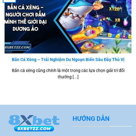
Tổng hợp sản phẩm cược nổi bật tại trang
chủ 8XBET
Chúng tôi xây dựng hệ sinh thái giải trí toàn diện với
nhiều sảnh cược được đầu tư bài bản cả về công
nghệ lẫn trải nghiệm người dùng. Mỗi chuyên mục
đều mang một màu sắc riêng, tạo nên hành trình cá
cược đa dạng và hấp dẫn dành cho hội viên khi truy
Bắn Cá Xèng – Trải Nghiệm Du Ngoạn Biển Sâu Đầy Thú Vị
cập vào trang chủ.
Bắn cá xèng cũng chính là một trong các lựa chọn giải trí đổi
thưởng [...]
HƯỚNG DẪN