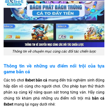
Thông tin về chuyên mục cùng các đối tác chiến lược
Thông tin về những ưu điểm nổi trội của tựa
game bắn cá
Các trò chơi
8xbet bắn cá
mang đến trải nghiệm sinh động
hấp dẫn vô cùng cho người chơi. Cho phép bạn thử thách
phản xạ cùng kỹ năng quan sát trong từng ván. Hãy cùng
chúng tôi khám phá những ưu điểm nổi trội mà
bắn cá
8xbet
mang lại ngay dưới nhé: