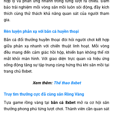
hợp lý và phản ứng nhanh trong từng lượt ra chiêu. Đảm
bảo trải nghiệm mỗi vòng săn mồi luôn sôi động, đầy kích
thích cùng thử thách khả năng quan sát của người tham
gia.
Rèn luyện phản xạ v
ới bắn cá huyền thoại
Bắn cá đổi thưởng
huyền thoại đòi hỏi người chơi kết hợp
giữa phản xạ nhanh với chiến thuật linh hoạt. Mỗi vòng
đều mang đến cảm giác hồi hộp, khiến bạn không thể rời
mắt khỏi màn hình. Với giao diện trực quan và hiệu ứng
sống động tăng sự tập trung cùng hứng thú khi săn mồi tại
trang chủ 8xbet
.
Xem thêm:
Thể thao 8xbet
Truy tìm thưởng cực đã cùng săn Rồng Vàng
Tựa game rồng vàng tại
bắn cá 8xbet
mở ra cơ hội săn
thưởng phong phú từng lượt chơi. Thành viên cần quan sát