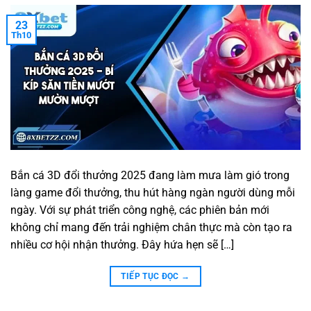
23
Th10
Bắn cá 3D đổi thưởng 2025 đang làm mưa làm gió trong
làng game đổi thưởng, thu hút hàng ngàn người dùng mỗi
ngày. Với sự phát triển công nghệ, các phiên bản mới
không chỉ mang đến trải nghiệm chân thực mà còn tạo ra
nhiều cơ hội nhận thưởng. Đây hứa hẹn sẽ […]
TIẾP TỤC ĐỌC
→