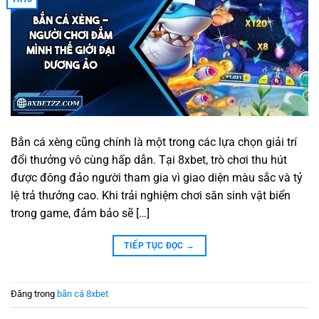
Bắn cá xèng cũng chính là một trong các lựa chọn giải trí
đổi thưởng vô cùng hấp dẫn. Tại 8xbet, trò chơi thu hút
được đông đảo người tham gia vì giao diện màu sắc và tỷ
lệ trả thưởng cao. Khi trải nghiệm chơi săn sinh vật biển
trong game, đảm bảo sẽ […]
TIẾP TỤC ĐỌC
→
Đăng trong
bắn cá 8xbet