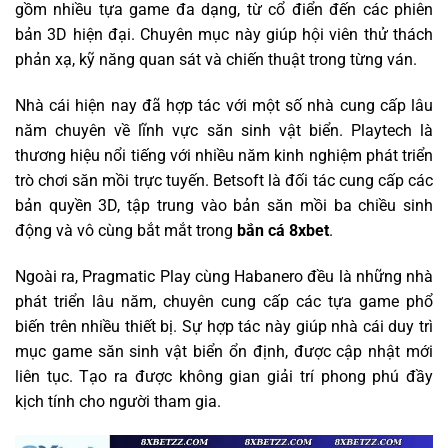
gồm nhiều tựa game đa dạng, từ cổ điển đến các phiên
bản 3D hiện đại. Chuyên mục này giúp hội viên thử thách
phản xạ, kỹ năng quan sát và chiến thuật trong từng ván.
Nhà cái hiện nay đã hợp tác với một số nhà cung cấp lâu
năm chuyên về lĩnh vực săn sinh vật biển. Playtech là
thương hiệu nổi tiếng với nhiều năm kinh nghiệm phát triển
trò chơi săn mồi trực tuyến. Betsoft là đối tác cung cấp các
bản quyền 3D, tập trung vào bản săn mồi ba chiều sinh
động và vô cùng bắt mắt trong
bắn cá 8xbet
.
Ngoài ra, Pragmatic Play cùng Habanero đều là những nhà
phát triển lâu năm, chuyên cung cấp các tựa game phổ
biến trên nhiều thiết bị. Sự hợp tác này giúp nhà cái duy trì
mục game săn sinh vật biển ổn định, được cập nhật mới
liên tục. Tạo ra được không gian giải trí phong phú đầy
kịch tính cho người tham gia.