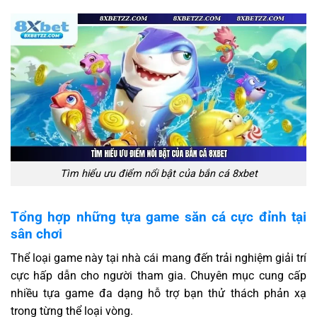
Tìm hiểu ưu điểm nổi bật của bắn cá 8xbet
Tổng hợp những tựa game săn cá cực đỉnh tại
sân chơi
Thể loại game này tại nhà cái mang đến trải nghiệm giải trí
cực hấp dẫn cho người tham gia. Chuyên mục cung cấp
nhiều tựa game đa dạng hỗ trợ bạn thử thách phản xạ
trong từng thể loại vòng.