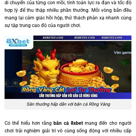
di chuyển của từng con mồi, tính toán lực ra đạn và tốc độ
hợp lý để thu thập nhiều phần thưởng. Mỗi vòng bắn đều
mang lại cảm giác hồi hộp, thử thách phản xạ nhanh cùng
sự tập trung cao độ của người chơi.
Săn thưởng hấp dẫn với bắn cá Rồng Vàng
Có thể hiểu hơn rằng
bắn cá 8xbet
mang đến cho người
chơi trải nghiệm giải trí vô cùng sống động với nhiều cấp