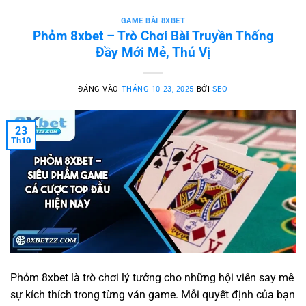
GAME BÀI 8XBET
Phỏm 8xbet – Trò Chơi Bài Truyền Thống
Đầy Mới Mẻ, Thú Vị
ĐĂNG VÀO
THÁNG 10 23, 2025
BỞI
SEO
23
Th10
Phỏm 8xbet là trò chơi lý tưởng cho những hội viên say mê
sự kích thích trong từng ván game. Mỗi quyết định của bạn