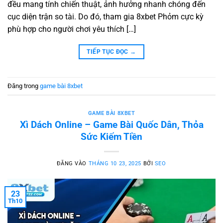
đều mang tính chiến thuật, ảnh hưởng nhanh chóng đến
cục diện trận so tài. Do đó, tham gia 8xbet Phỏm cực kỳ
phù hợp cho người chơi yêu thích […]
TIẾP TỤC ĐỌC
→
Đăng trong
game bài 8xbet
GAME BÀI 8XBET
Xì Dách Online – Game Bài Quốc Dân, Thỏa
Sức Kiếm Tiền
ĐĂNG VÀO
THÁNG 10 23, 2025
BỞI
SEO
23
Th10