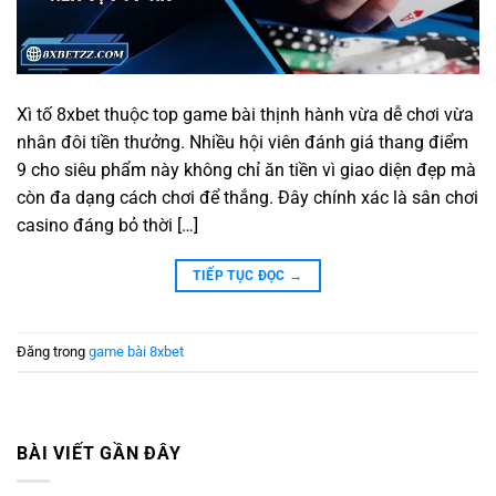
Xì tố 8xbet thuộc top game bài thịnh hành vừa dễ chơi vừa
nhân đôi tiền thưởng. Nhiều hội viên đánh giá thang điểm
9 cho siêu phẩm này không chỉ ăn tiền vì giao diện đẹp mà
còn đa dạng cách chơi để thắng. Đây chính xác là sân chơi
casino đáng bỏ thời […]
TIẾP TỤC ĐỌC
→
Đăng trong
game bài 8xbet
BÀI VIẾT GẦN ĐÂY