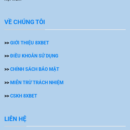
VỀ CHÚNG TÔI
>>
GIỚI THIỆU 8XBET
>>
ĐIỀU KHOẢN SỬ DỤNG
>>
CHÍNH SÁCH BẢO MẬT
>>
MIỄN TRỪ TRÁCH NHIỆM
>>
CSKH 8XBET
LIÊN HỆ