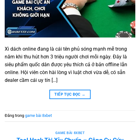
Xì dách online đang là cái tên phủ sóng mạnh mẽ trong
năm khi thu hút hơn 3 triệu người chơi mỗi ngày. Đây là
siêu phẩm quốc dân được yêu thích cả ở bản offline lẫn
online. Hội viên còn hài lòng vì luật chơi vừa dễ, có sẵn
dealer cầm cái uy tín […]
TIẾP TỤC ĐỌC
→
Đăng trong
game bài 8xbet
GAME BÀI 8XBET