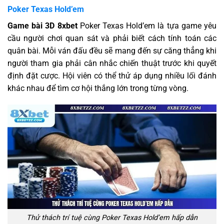
Poker Texas Hold’em
Game bài 3D 8xbet
Poker Texas Hold’em là tựa game yêu
cầu người chơi quan sát và phải biết cách tính toán các
quân bài. Mỗi ván đấu đều sẽ mang đến sự căng thẳng khi
người tham gia phải cân nhắc chiến thuật trước khi quyết
định đặt cược. Hội viên có thể thử áp dụng nhiều lối đánh
khác nhau để tìm cơ hội thắng lớn trong từng vòng.
Thử thách trí tuệ cùng Poker Texas Hold’em hấp dẫn