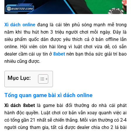
Xì dách online
đang là cái tên phủ sóng mạnh mẽ trong
năm khi thu hút hơn 3 triệu người chơi mỗi ngày. Đây là
siêu phẩm quốc dân được yêu thích cả ở bản offline lẫn
online. Hội viên còn hài lòng vì luật chơi vừa dễ, có sẵn
dealer cầm cái uy tín ở
8xbet
nên bạn thỏa sức giải trí bao
nhiêu cũng được.
Mục Lục:
Tổng quan game bài xì dách online
Xì dách 8xbet
là game bài đổi thưởng do
nhà cái phát
hành độc quyền. Luật chơi cơ bản vẫn xoay quanh việc ai
có tổng gần 21 nhất sẽ chiến thắng. Mỗi ván thường có 2-4
người cùng tham gia, tất cả được dealer chia cho 2 lá bài