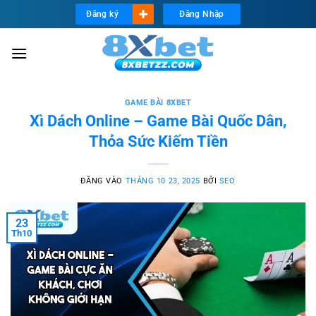
Bỏ
Đăng ký
Đăng Nhập
qua
nội
dung
GAME BÀI 8XBET
Xì Dách Online – Game Bài Quốc Dân,
Thỏa Sức Kiếm Tiền
ĐĂNG VÀO
THÁNG 10 23, 2025
BỞI
SEO
23
Th10