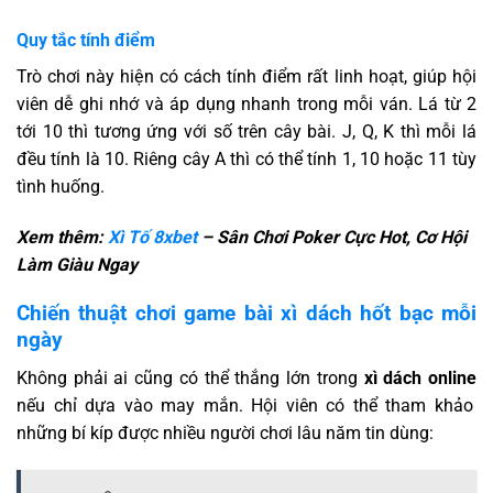
Quy tắc tính điểm
Trò chơi này hiện có cách tính điểm rất linh hoạt, giúp hội
viên dễ ghi nhớ và áp dụng nhanh trong mỗi ván. Lá từ 2
tới 10 thì tương ứng với số trên cây bài. J, Q, K thì mỗi lá
đều tính là 10. Riêng cây A thì có thể tính 1, 10 hoặc 11 tùy
tình huống.
Xem thêm:
Xì Tố 8xbet
– Sân Chơi Poker Cực Hot, Cơ Hội
Làm Giàu Ngay
Chiến thuật chơi game bài xì dách hốt bạc mỗi
ngày
Không phải ai cũng có thể thắng lớn trong
xì dách online
nếu chỉ dựa vào may mắn. Hội viên có thể tham khảo
những bí kíp được nhiều người chơi lâu năm tin dùng: