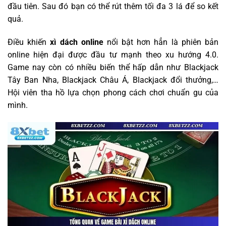
đầu tiên. Sau đó bạn có thể rút thêm tối đa 3 lá để so kết
quả.
Điều khiến
xì dách online
nổi bật hơn hẳn là phiên bản
online hiện đại được đầu tư mạnh theo xu hướng 4.0.
Game nay còn có nhiều biến thể hấp dẫn như Blackjack
Tây Ban Nha, Blackjack Châu Á, Blackjack đổi thưởng,…
Hội viên tha hồ lựa chọn phong cách chơi chuẩn gu của
mình.