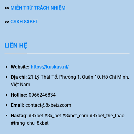
>>
MIỄN TRỪ TRÁCH NHIỆM
>>
CSKH 8XBET
LIÊN HỆ
Website:
https://kuskus.nl/
Địa chỉ:
21 Lý Thái Tổ, Phường 1, Quận 10, Hồ Chí Minh,
Việt Nam
Hotline:
0966246834
Email:
contact@8xbetzzcom
Hastag
: #8xbet #8x_bet #8xbet_com #8xbet_the_thao
#trang_chu_8xbet