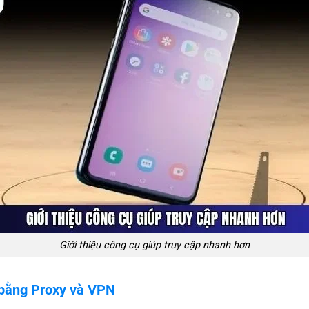
Giới thiệu công cụ giúp truy cập nhanh hơn
 bằng Proxy và VPN