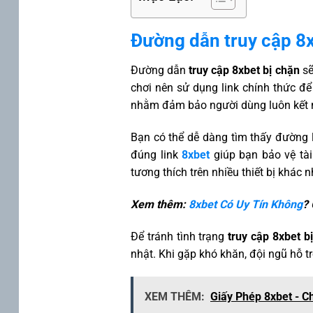
Đường dẫn truy cập 8x
Đường dẫn
truy cập 8xbet bị chặn
sẽ
chơi nên sử dụng link chính thức đ
nhằm đảm bảo người dùng luôn kết n
Bạn có thể dễ dàng tìm thấy đường l
đúng link
8xbet
giúp bạn bảo vệ tài 
tương thích trên nhiều thiết bị khác 
Xem thêm:
8xbet Có Uy Tín Không
? 
Để tránh tình trạng
truy cập 8xbet b
nhật. Khi gặp khó khăn, đội ngũ hỗ t
XEM THÊM:
Giấy Phép 8xbet - C