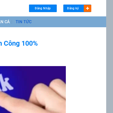
Đăng Nhập
Đăng ký
ẮN CÁ
TIN TỨC
nh Công 100%