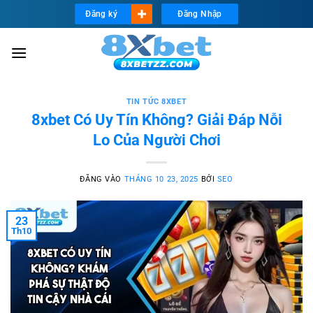
Bỏ
Đăng ký
Đăng Nhập
qua
nội
dung
TIN TỨC 8XBET
8xbet Có Uy Tín Không? Giải Đáp Nỗi
Lo Của Người Chơi
ĐĂNG VÀO
THÁNG 10 23, 2025
BỞI
SEO
23
Th10