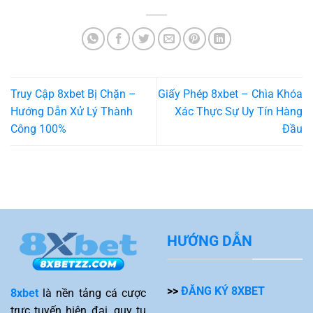
Truy Cập 8xbet Bị Chặn –
Giấy Phép 8xbet – Chìa Khóa
Hướng Dẫn Xử Lý Thành
Xác Thực Sự Uy Tín Hàng
Công 100%
Đầu
HƯỚNG DẪN
>>
ĐĂNG KÝ 8XBET
8xbet
là nền tảng cá cược
trực tuyến hiện đại, quy tụ