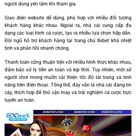
người dùng yên tâm khi tham gia.
Giao diện website dễ dùng, phù hợp với nhiều đối tượng
khách hàng khác nhau. Ngoài ra, nhà cái cung cấp đa
dạng các loại hình cá cược, tạo ra nhiều lựa chọn hấp dẫn.
Đội ngũ hỗ trợ khách hàng tại trang chủ 8xbet khá nhiệt
tình và phản hồi nhanh chóng.
Thanh toán cũng thuận tiện với nhiều hình thức khác nhau,
đảm bảo xử lý tiền an toàn và kịp thời. Tuy nhiên, một số
người chơi mong muốn cải thiện tốc độ tải trang và tính
năng trên điện thoại. Tổng thể, đây vẫn là nhà cái đáng tin
cậy, thích hợp để thử vận may và trải nghiệm cá cược trực
tuyến an toàn.