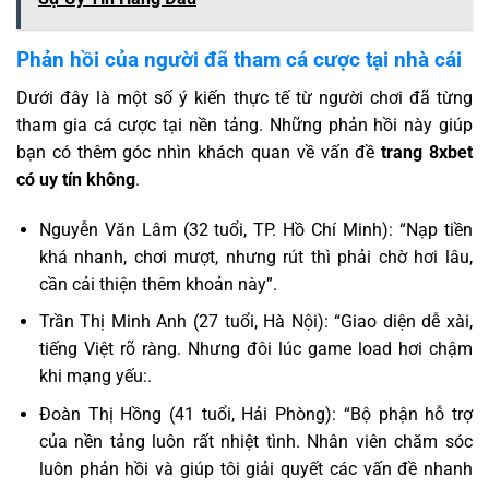
Phản hồi của người đã tham cá cược tại nhà cái
Dưới đây là một số ý kiến thực tế từ người chơi đã từng
tham gia cá cược tại nền tảng. Những phản hồi này giúp
bạn có thêm góc nhìn khách quan về vấn đề
trang 8xbet
có uy tín không
.
Nguyễn Văn Lâm (32 tuổi, TP. Hồ Chí Minh): “Nạp tiền
khá nhanh, chơi mượt, nhưng rút thì phải chờ hơi lâu,
cần cải thiện thêm khoản này”.
Trần Thị Minh Anh (27 tuổi, Hà Nội): “Giao diện dễ xài,
tiếng Việt rõ ràng. Nhưng đôi lúc game load hơi chậm
khi mạng yếu:.
Đoàn Thị Hồng (41 tuổi, Hải Phòng): “Bộ phận hỗ trợ
của nền tảng luôn rất nhiệt tình. Nhân viên chăm sóc
luôn phản hồi và giúp tôi giải quyết các vấn đề nhanh