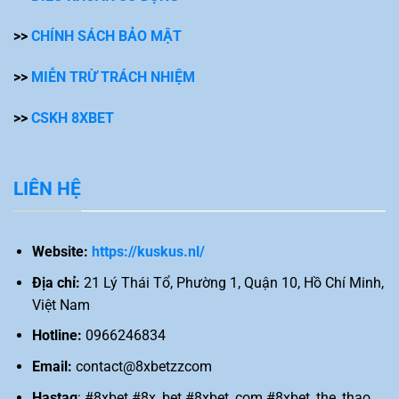
>>
CHÍNH SÁCH BẢO MẬT
>>
MIỄN TRỪ TRÁCH NHIỆM
>>
CSKH 8XBET
LIÊN HỆ
Website:
https://kuskus.nl/
Địa chỉ:
21 Lý Thái Tổ, Phường 1, Quận 10, Hồ Chí Minh,
Việt Nam
Hotline:
0966246834
Email:
contact@8xbetzzcom
Hastag
: #8xbet #8x_bet #8xbet_com #8xbet_the_thao